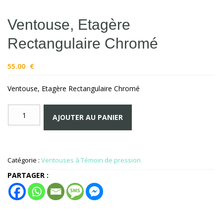
Ventouse, Etagère
Rectangulaire Chromé
55.00
€
Ventouse, Etagère Rectangulaire Chromé
quantité
AJOUTER AU PANIER
de
Ventouse,
Etagère
Rectangulaire
Catégorie :
Ventouses à Témoin de pression
Chromé
PARTAGER :