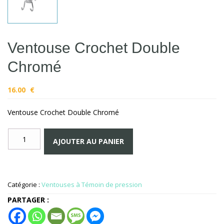
Ventouse Crochet Double
Chromé
16.00
€
Ventouse Crochet Double Chromé
quantité
AJOUTER AU PANIER
de
Ventouse
Crochet
Double
Catégorie :
Ventouses à Témoin de pression
Chromé
PARTAGER :