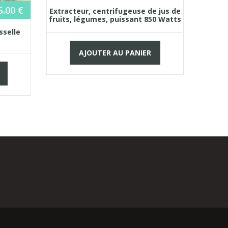
5.00
€
Extracteur, centrifugeuse de jus de
fruits, légumes, puissant 850 Watts
sselle
Fait
AJOUTER AU PANIER