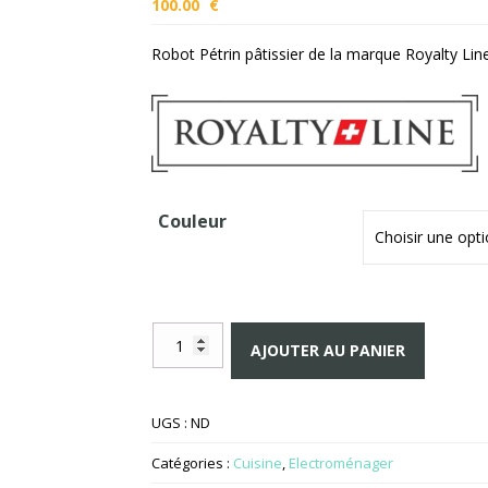
100.00
€
Robot Pétrin pâtissier de la marque Royalty Line
Couleur
quantité
AJOUTER AU PANIER
de
Robot
pâtissier
UGS :
ND
pétrin
Catégories :
Cuisine
,
Electroménager
1900