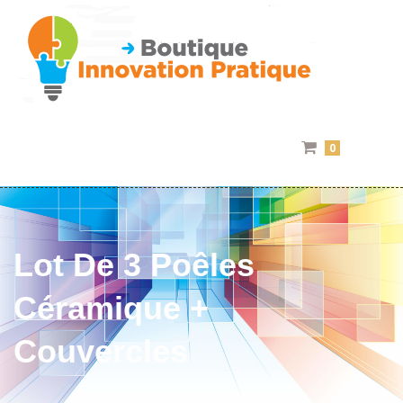
0
Lot De 3 Poêles
Céramique +
Couvercles