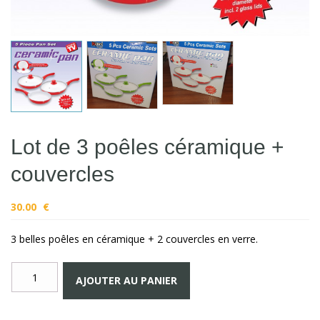
Lot de 3 poêles céramique +
couvercles
30.00
€
3 belles poêles en céramique + 2 couvercles en verre.
quantité
AJOUTER AU PANIER
de
Lot