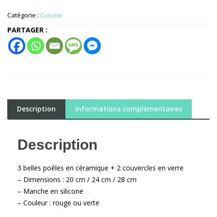
de
3
Catégorie :
Cuisine
poêles
PARTAGER :
céramique
+
couvercles
Description
Informations complémentaires
Description
3 belles poêles en céramique + 2 couvercles en verre
– Dimensions : 20 cm / 24 cm / 28 cm
– Manche en silicone
– Couleur : rouge ou verte