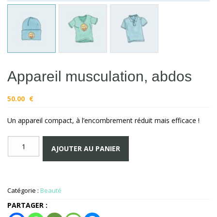
Appareil musculation, abdos
50.00
€
Un appareil compact, à l’encombrement réduit mais efficace !
quantité
AJOUTER AU PANIER
de
Appareil
musculation,
abdos
Catégorie :
Beauté
PARTAGER :